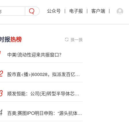
公众号
电子报
客户端
时报
热榜
换一换
中美!流动性迎来共振窗口？
股市直<播>|600028，拟派发百亿元大红包，还将大手笔回购
顺发恒能：公司{无}转型半导体芯片计划
百奥;赛图IPO明日申购：“源头抗体分子库+靶点人源化小鼠库”双核心平台，驱动成为全球新药发源地