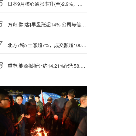
日本9月核心通胀率升{至}2.9%，支,持近期加息预期
方舟;健{客}早盘涨超14% 公司与信达生物达成战略合作
北方<稀>土涨超7%，成交额超100亿元
重塑;能源拟折让约14.21%配售58.39万H股 净筹约7830万港元