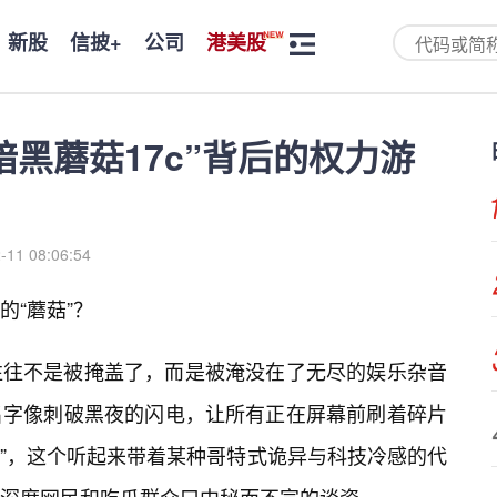
新股
信披+
公司
港美股
黑蘑菇17c”背后的权力游
-11 08:06:54
“蘑菇”？
往往不是被掩盖了，而是被淹没在了无尽的娱乐杂音
名字像刺破黑夜的闪电，让所有正在屏幕前刷着碎片
c”，这个听起来带着某种哥特式诡异与科技冷感的代