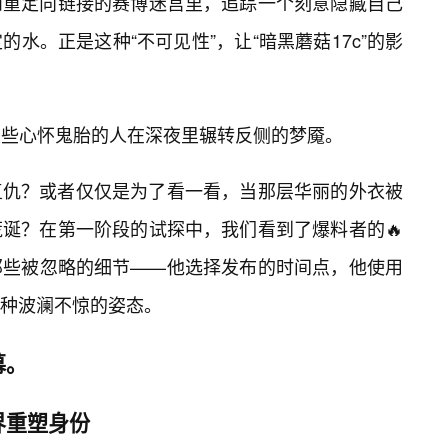
和重定向链接的赛博迷宫里，追踪一个刻意隐藏自己
水。正是这种“不可见性”，让“暗黑蘑菇17c”的影
某些心怀鬼胎的人在深夜里辗转反侧的梦魇。
复仇？或者仅仅是为了看一看，当那层华丽的外衣被
诞？在第一阶段的试探中，我们看到了爆料者的🔥
那些被忽略的细节——他选择发布的时间点，他使用
种波澜不惊的姿态。
幕。
界重塑身份