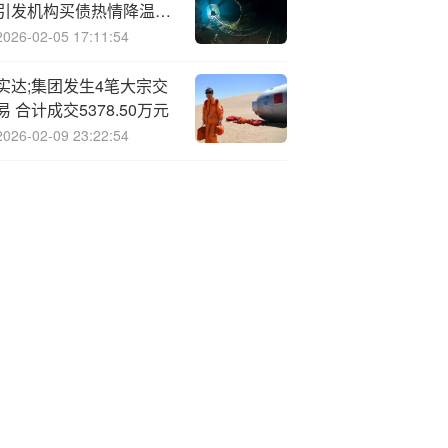
引发机构买债热情降温？
银行债券交易员直言“不
2026-02-05 17:11:54
会”
实达;集团发生4笔大宗交
易 合计成交5378.50万元
2026-02-09 23:22:54