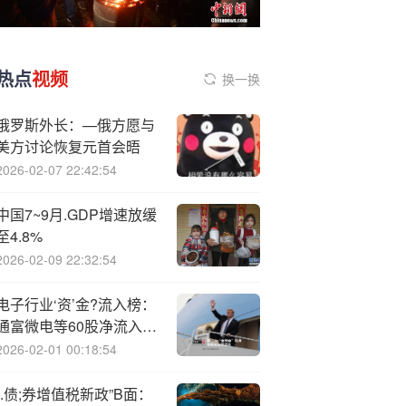
热点
视频
换一换
俄罗斯外长：—俄方愿与
美方讨论恢复元首会晤
2026-02-07 22:42:54
中国7~9月.GDP增速放缓
至4.8%
2026-02-09 22:32:54
电子行业‘资’金?流入榜：
通富微电等60股净流入资
金超亿元
2026-02-01 00:18:54
“.债;券增值税新政”B面：