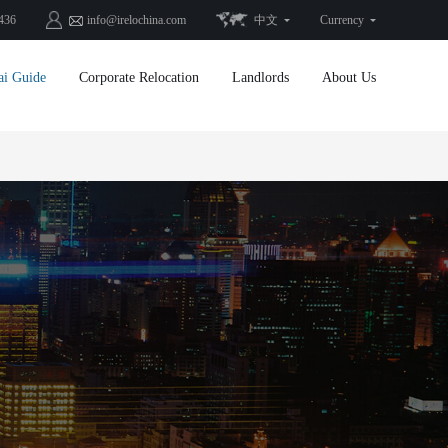
436
info@irelochina.com
中文
Currency
ai Guide
Corporate Relocation
Landlords
About Us