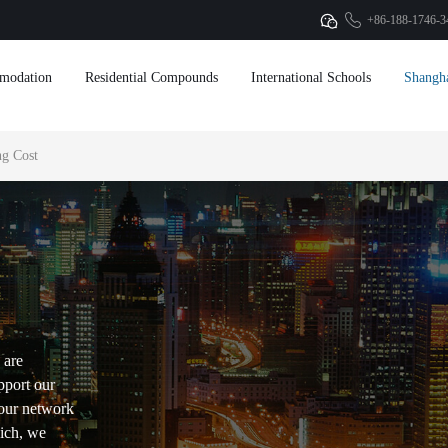
+86-188-1746-3
modation
Residential Compounds
International Schools
Shangh
g Cost
 are
pport our
our network
hich, we