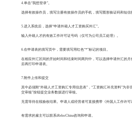
4.单击“我想登录”。
选择有效操作员，填写注册有效操作员的手机，填写图形验证码和短信
5.进入系统后，选择“申请外籍人才工资购买外汇”。
输入外籍人才的有效工作许可证号码（仅可为公司员工处理）。
6.在申请表的填写页中，需要填写用红色“*”标记的项目。
在相应外汇区间的开始时间和结束时间两列中，可以选择申请外汇的月
后再打印申请表。
7.附件上传和提交
其中必须附“外籍人才工资购汇专用信息表”，“工资购汇补充资料”为
交审核”按钮提交业务数据进行审核。
无需等待在线验收结果。申请人或经营者可直接携带《外国人工作许可
有需求的雇主可以联系iRelocChina咨询和申请。