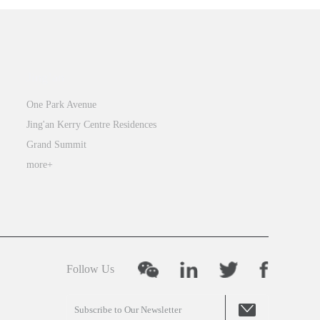
Jing’an
One Park Avenue
Jing'an Kerry Centre Residences
Grand Summit
more+
Follow Us