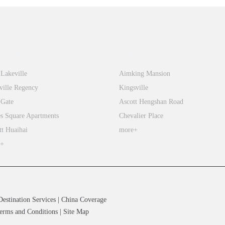
tiandi
FFC
 Lakeville
Aimking Mansion
ville Regency
Kingsville
 Gate
Ascott Hengshan Road
s Square Apartments
Chevalier Place
tt Huaihai
more+
e+
Destination Services
|
China Coverage
erms and Conditions
|
Site Map