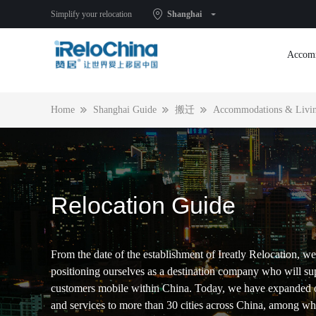
Fast Pass on Foreign Talents Remuneration Foreign Exchange
Simplify your relocation
Shanghai
Accom
Home
Shanghai Guide
搬迁
Accommodations & Livin
Relocation Guide
From the date of the establishment of Ireatly Relocation, we
positioning ourselves as a destination company who will su
customers mobile within China. Today, we have expanded 
and services to more than 30 cities across China, among w