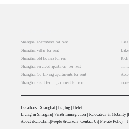
Popular Searches
Xin
Shanghai apartments for rent
Casa
Shanghai villas for rent
Lake
Shanghai old houses for rent
Rich
Shanghai serviced apartment for rent
Time
Shanghai Co-Living apartments for rent
Asco
Shanghai short term apartment for rent
mor
Locations
:
Shanghai
|
Beijing
|
Hefei
Living in Shanghai
|
Visa& Immigration
|
Relocation & Mobility
|
About iReloChina
|
People &Careers
|
Contact Us
|
Private Policy
|
T