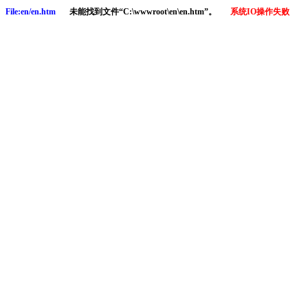
File:en/en.htm
未能找到文件“C:\wwwroot\en\en.htm”。
系统IO操作失败