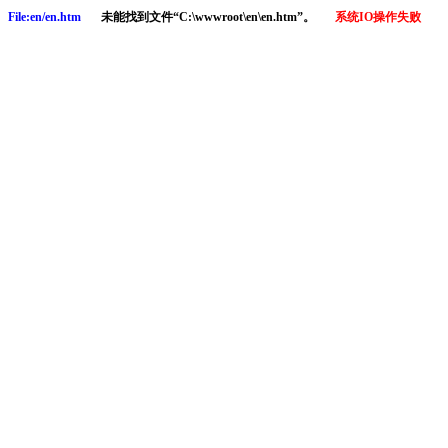
File:en/en.htm
未能找到文件“C:\wwwroot\en\en.htm”。
系统IO操作失败