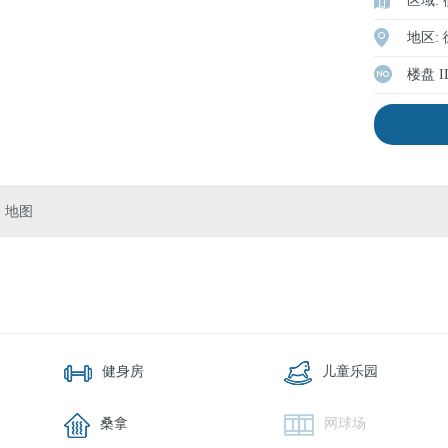
区域:
地区:
楼盘 I
地图
健身房
儿童乐园
桑拿
网球场