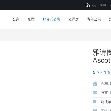
+86-188-1
公寓
别墅
服务式公寓
老洋房
青年公寓
雅诗
1
1
/
Ascot
¥ 37,10
面积: 1
卧室: 1
建成年份