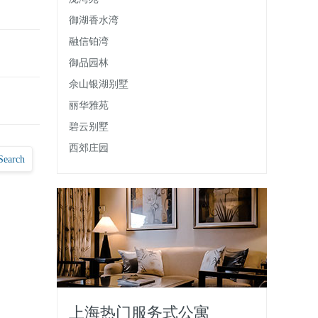
御湖香水湾
融信铂湾
御品园林
佘山银湖别墅
丽华雅苑
碧云别墅
西郊庄园
Search
上海热门服务式公寓