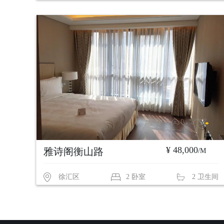
¥ 48,000
雅诗阁衡山路
/M
徐汇区
2 卧室
2 卫生间