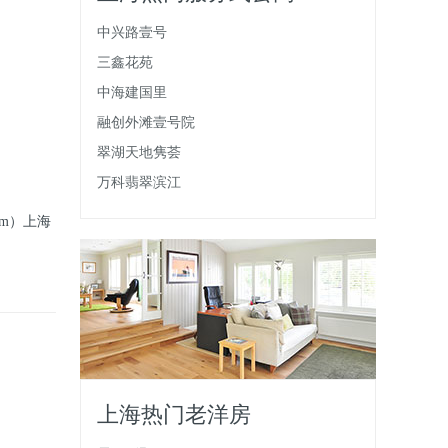
中兴路壹号
三鑫花苑
中海建国里
融创外滩壹号院
翠湖天地隽荟
万科翡翠滨江
km）
上海
上海热门老洋房