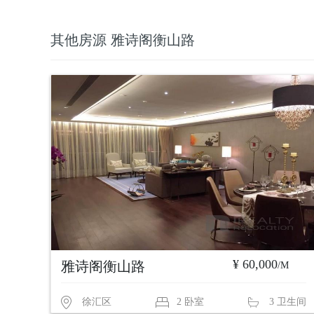
其他房源 雅诗阁衡山路
¥ 60,000
雅诗阁衡山路
/M
徐汇区
2 卧室
3 卫生间