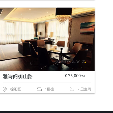
¥ 75,000
雅诗阁衡山路
/M
徐汇区
3 卧室
2 卫生间