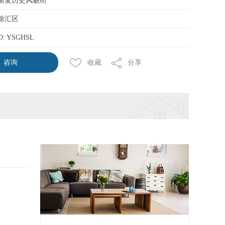
 衡复历史风貌街
 徐汇区
D: YSGHSL
收藏
分享
咨询