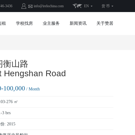
746-3436
info@irelochina.com
EN
货 币
短租
学校找房
业主服务
新闻资讯
关于赞居
阁衡山路
t Hengshan Road
0-100,000
/ Month
03-276 ㎡
-3 brs
: 2015