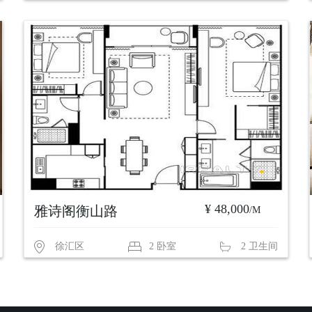
¥ 48,000
雅诗阁衡山路
/M
徐汇区
2 卧室
2 卫生间