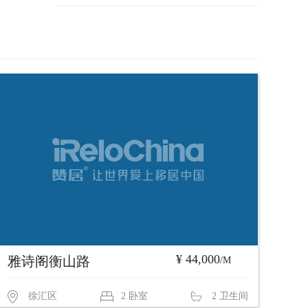
¥ 44,000
雅诗阁衡山路
/M
徐汇区
2 卧室
2 卫生间