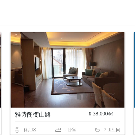
¥ 38,000
雅诗阁衡山路
/M
徐汇区
2 卧室
2 卫生间