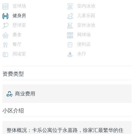
篮球场
室内泳池
健身房
儿童乐园
壁球室
室外泳池
桑拿
网球场
餐厅
便利店
阅读室
水疗
资费类型
商业费用
小区介绍
整体概况：卡乐公寓位于永嘉路，徐家汇最繁华的住