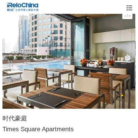
/
1
4
时代豪庭
Times Square Apartments