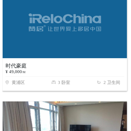
时代豪庭
¥ 49,000
/M
黄浦区
3 卧室
2 卫生间