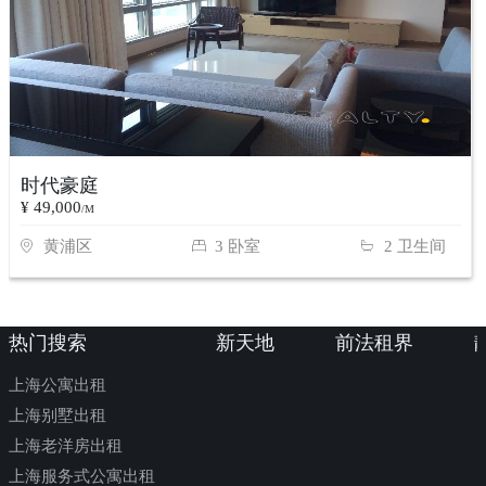
时代豪庭
¥ 49,000
/M
黄浦区
3 卧室
2 卫生间
热门搜索
新天地
前法租界
上海公寓出租
上海别墅出租
上海老洋房出租
上海服务式公寓出租