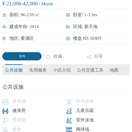
¥ 21,000-42,000
/ Month
面积: 96-239 ㎡
卧室: 1-3 brs
建成年份: 2014
区域: 新天地
地区: 黄浦区
楼盘 ID: SDHT
收藏
分享
咨询
公共设施
实用服务
小区介绍
公共交通工具
地图
公共设施
篮球场
室内泳池
健身房
儿童乐园
壁球室
室外泳池
桑拿
网球场