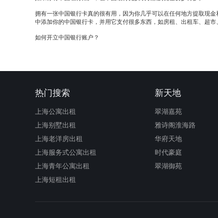
拥有一张中国银行卡真的很有用，因为你几乎可以在任何地方提取现金
中添加你的中国银行卡，并用它支付很多东西，如房租、出租车、超市
如何开立中国银行账户？
热门搜索
新天地
上海公寓出租
翠湖嘉苑
上海别墅出租
雅诗阁淮海路
上海老洋房出租
华府天地
上海服务式公寓出租
时代豪庭
上海青年公寓出租
翠湖御苑
上海短租出租