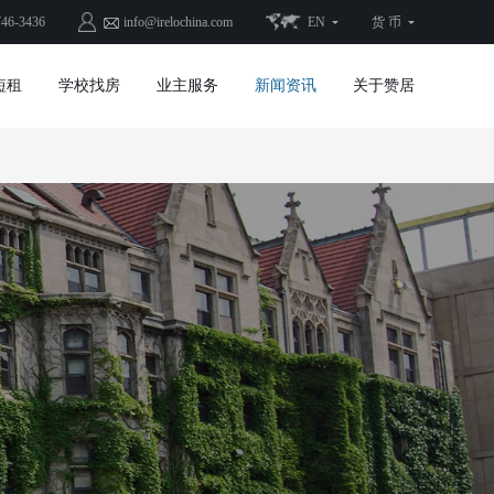
746-3436
info@irelochina.com
EN
货 币
短租
学校找房
业主服务
新闻资讯
关于赞居