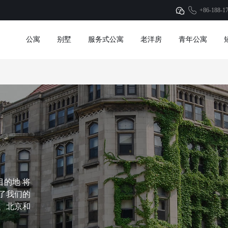
+86-188-1
公寓
别墅
服务式公寓
老洋房
青年公寓
为目的地 将
了我们的
、北京和