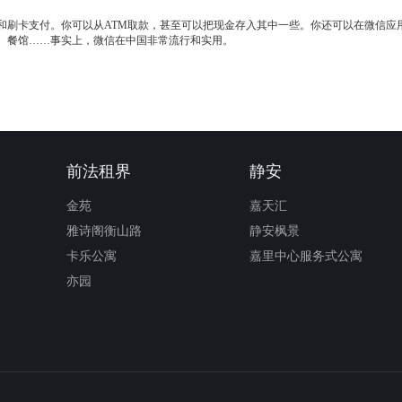
和刷卡支付。你可以从ATM取款，甚至可以把现金存入其中一些。你还可以在微信应
、餐馆……事实上，微信在中国非常流行和实用。
前法租界
静安
金苑
嘉天汇
雅诗阁衡山路
静安枫景
卡乐公寓
嘉里中心服务式公寓
亦园