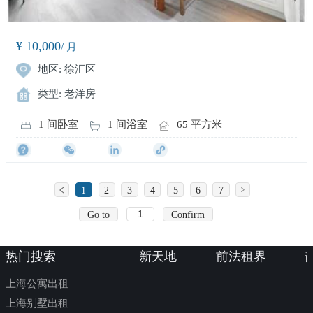
¥ 10,000
/ 月
地区: 徐汇区
类型: 老洋房
1 间卧室
1 间浴室
65 平方米
1
2
3
4
5
6
7
Go to
Confirm
热门搜索
新天地
前法租界
上海公寓出租
上海别墅出租