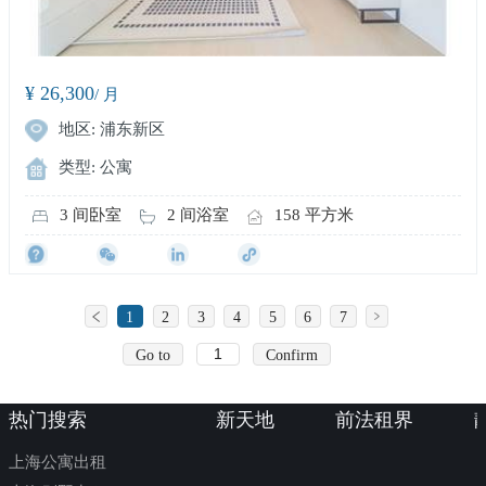
¥ 26,300
/ 月
地区: 浦东新区
类型: 公寓
3 间卧室
2 间浴室
158 平方米
1
2
3
4
5
6
7
Go to
Confirm
热门搜索
新天地
前法租界
上海公寓出租