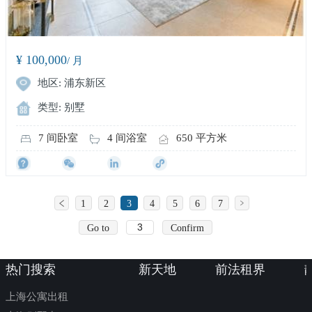
¥ 100,000
/ 月
地区: 浦东新区
类型: 别墅
7 间卧室
4 间浴室
650 平方米
1
2
3
4
5
6
7
Go to
Confirm
热门搜索
新天地
前法租界
上海公寓出租