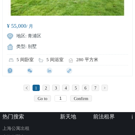
¥ 55,000
/ 月
地区: 青浦区
类型: 别墅
5 间卧室
5 间浴室
280 平方米
1
2
3
4
5
6
7
Go to
Confirm
热门搜索
新天地
前法租界
上海公寓出租