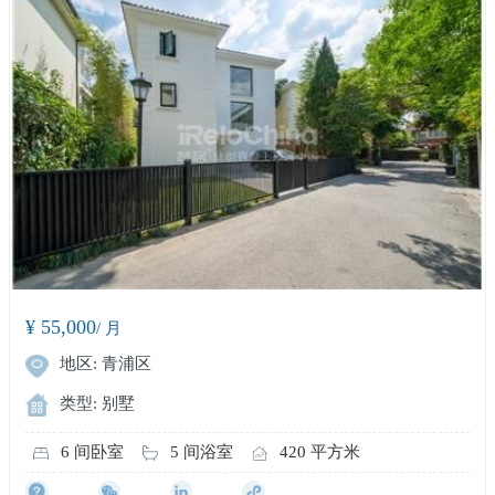
¥ 55,000
/ 月
地区: 青浦区
类型: 别墅
6 间卧室
5 间浴室
420 平方米