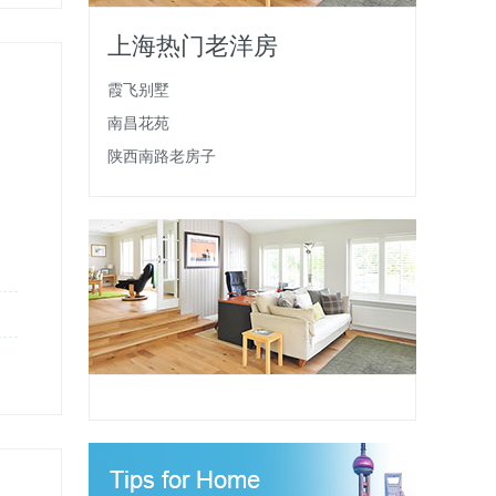
上海热门老洋房
霞飞别墅
南昌花苑
陕西南路老房子