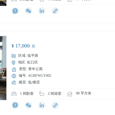
¥ 17,000
/ 月
区域: 临平路
地区: 虹口区
类型: 青年公寓
编号: AGRFWGY002
楼层: 低/楼层
90 平方米
2 间浴室
1 间卧室