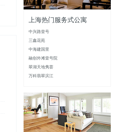
上海热门服务式公寓
中兴路壹号
三鑫花苑
中海建国里
融创外滩壹号院
翠湖天地隽荟
万科翡翠滨江