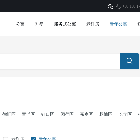
+86-188-1
公寓
别墅
服务式公寓
老洋房
青年公寓
徐汇区
青浦区
虹口区
闵行区
嘉定区
杨浦区
长宁区
老洋房
青年公寓