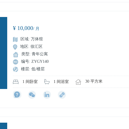
¥ 10,000
/ 月
区域: 万体馆
地区: 徐汇区
类型: 青年公寓
编号: ZYGY140
楼层: 低/楼层
30 平方米
1 间浴室
1 间卧室