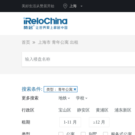
美好生活从赞居开始
上海
首页
上海市 青年公寓 出租
搜索条件:
类型： 青年公寓
更多搜索
地铁
学校
行政区
宝山区
静安区
黄浦区
浦东新区
租期
1-11 月
≥12 月
类型
公寓
别墅
服务式公寓