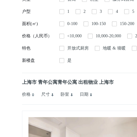
户型
1
2
3
4
5
面积(㎡)
0-100
100-150
150-200
价格（人民币）
<10,000
10,000-20,000
特色
开放式厨房
地暖 & 墙暖
新楼盘
是
上海市 青年公寓青年公寓 出租物业 上海市
价格
尺寸
卧室
日期