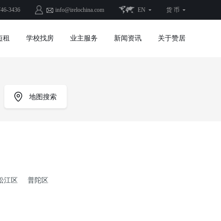
746-3436
info@irelochina.com
EN
货 币
短租
学校找房
业主服务
新闻资讯
关于赞居
地图搜索
松江区
普陀区