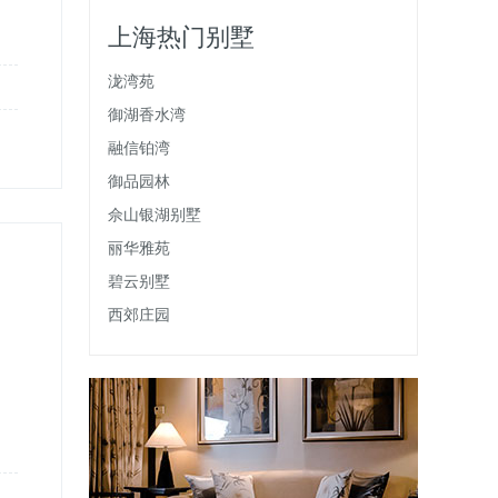
上海热门别墅
泷湾苑
御湖香水湾
融信铂湾
御品园林
佘山银湖别墅
丽华雅苑
碧云别墅
西郊庄园