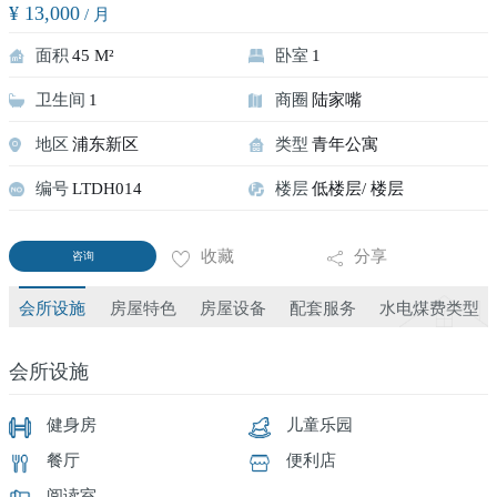
¥ 13,000
/ 月
面积
45 M²
卧室
1
卫生间
1
商圈
陆家嘴
地区
浦东新区
类型
青年公寓
编号
LTDH014
楼层
低楼层/ 楼层
收藏
分享
咨询
会所设施
房屋特色
房屋设备
配套服务
水电煤费类型
会所设施
健身房
儿童乐园
餐厅
便利店
阅读室