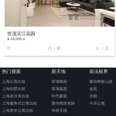
世茂滨江花园
¥ 18,000
/月
1 室
1 卫
热门搜索
新天地
前法租界
上海公寓出租
翠湖御苑
雅诗阁衡山路
上海别墅出租
翠湖嘉苑
金苑
上海老洋房出租
时代豪庭
亦园
上海服务式公寓出租
雅诗阁淮海路
卡乐公寓
上海青年公寓出租
华府天地