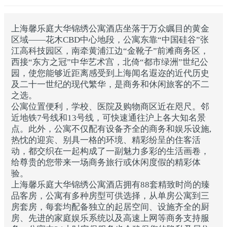
上海馨乐庭大华锦绣公寓酒店坐落于万众瞩目的黄金
区域——花木CBD中心地段，公寓东靠“中国硅谷”张
江高科技园区，南牵黄浦江边“金靴子”前滩商务区，
西接“东方之冠”中华艺术宫，北倚“都市绿洲”世纪公
园，使您能够近距离感受到上海闻名遐迩的近代历史
及二十一世纪的现代繁华，是商务和休闲旅客的不二
之选。
公寓位置便利，学校、医院及购物商区近在咫尺。邻
近地铁7号线和13号线，可快速通往沪上各大知名景
点。此外，公寓不仅配有设备齐全的商务和娱乐设施,
热忱的迎宾、别具一格的环境、精彩纷呈的住客活
动，都交织在一起构成了一副魅力多彩的生活画卷，
给尊贵的您带来一场商务旅行或休闲度假的精彩体
验。
上海馨乐庭大华锦绣公寓酒店拥有88套精致时尚的臻
品客房，公寓有多种房型可供选择，从单房公寓到三
房套房，每套均配备独立的起居空间、设施齐全的厨
房、先进的家庭娱乐系统以及高速上网等商务支持服