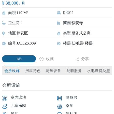
¥ 38,000
/ 月
面积
119 M²
卧室
2
卫生间
2
商圈
静安寺
地区
静安区
类型
服务式公寓
编号
JAJLZX009
楼层
低楼层/ 楼层
收藏
分享
咨询
会所设施
房屋特色
房屋设备
配套服务
水电煤费类型
会所设施
室内泳池
健身房
儿童乐园
桑拿
餐厅
便利店