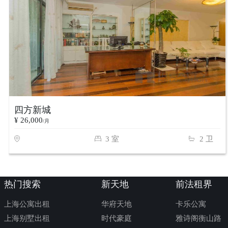
四方新城
¥ 26,000
/月
3 室
2 卫
热门搜索
新天地
前法租界
上海公寓出租
华府天地
卡乐公寓
上海别墅出租
时代豪庭
雅诗阁衡山路