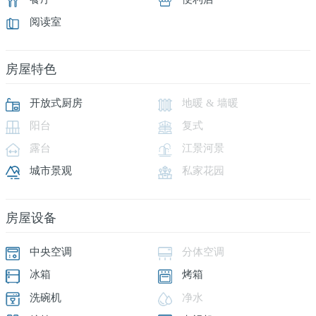
阅读室
房屋特色
开放式厨房
地暖 & 墙暖
阳台
复式
露台
江景河景
城市景观
私家花园
房屋设备
中央空调
分体空调
冰箱
烤箱
洗碗机
净水