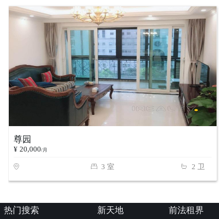
尊园
¥ 20,000
/月
3 室
2 卫
热门搜索
新天地
前法租界