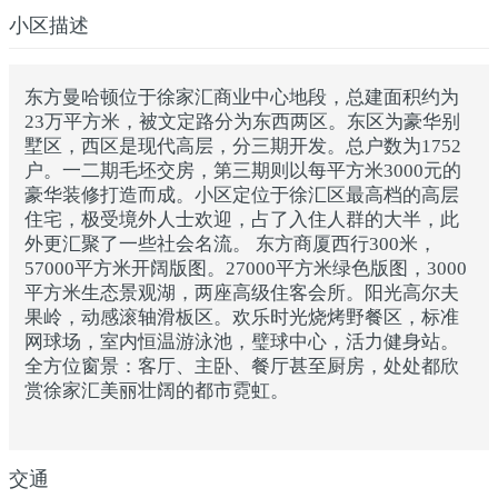
小区描述
东方曼哈顿位于徐家汇商业中心地段，总建面积约为
23万平方米，被文定路分为东西两区。东区为豪华别
墅区，西区是现代高层，分三期开发。总户数为1752
户。一二期毛坯交房，第三期则以每平方米3000元的
豪华装修打造而成。小区定位于徐汇区最高档的高层
住宅，极受境外人士欢迎，占了入住人群的大半，此
外更汇聚了一些社会名流。 东方商厦西行300米，
57000平方米开阔版图。27000平方米绿色版图，3000
平方米生态景观湖，两座高级住客会所。阳光高尔夫
果岭，动感滚轴滑板区。欢乐时光烧烤野餐区，标准
网球场，室内恒温游泳池，璧球中心，活力健身站。
全方位窗景：客厅、主卧、餐厅甚至厨房，处处都欣
赏徐家汇美丽壮阔的都市霓虹。
交通