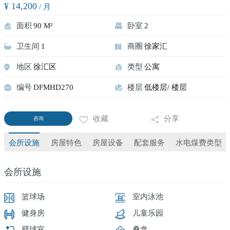
¥ 14,200
/ 月
面积
90 M²
卧室
2
卫生间
1
商圈
徐家汇
地区
徐汇区
类型
公寓
编号
DFMHD270
楼层
低楼层/ 楼层
收藏
分享
咨询
会所设施
房屋特色
房屋设备
配套服务
水电煤费类型
会所设施
篮球场
室内泳池
健身房
儿童乐园
壁球室
桑拿