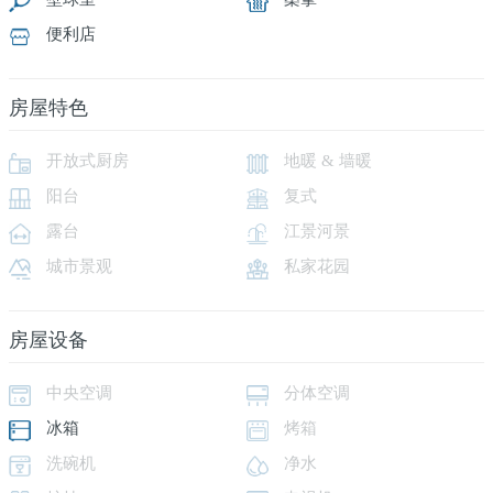
便利店
房屋特色
开放式厨房
地暖 & 墙暖
阳台
复式
露台
江景河景
城市景观
私家花园
房屋设备
中央空调
分体空调
冰箱
烤箱
洗碗机
净水