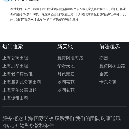
在过去的五年里，得益于我们敬业团队的热情和努力以及我们宝贵客户的信任，我们已将业
务扩展到 30 多个城市。 现在我们的总部设在上海，同时在北京和合肥设有品牌办事处。 此
外，我们广泛的网络已为 20 多个城市的客户提供支持。
热门搜索
新天地
前法租界
上海公寓出租
雅诗阁淮海路
亦园
上海别墅出租
华府天地
雅诗阁衡山路
上海老洋房出租
时代豪庭
金苑
上海服务式公寓出租
翠湖嘉苑
卡乐公寓
上海青年公寓出租
翠湖御苑
上海短租出租
服务 抵达上海 国际学校 联系我们 我们的团队 时事通讯
隐私条款和条件
网站地图