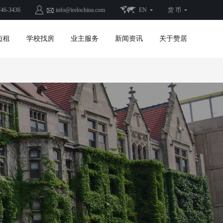
746-3436
info@irelochina.com
EN
货 币
短租
学校找房
业主服务
新闻资讯
关于赞居